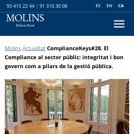
ES
EN
CA
93 415 22 44
|
91 310 30 08
Molins
Actualitat
ComplianceKeys#28. El
Compliance al sector públic: integritat i bon
govern com a pilars de la gestió pública.