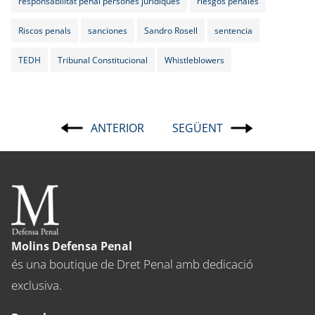
responsabilitat penal persones jurídiques
riesgos penales
Riscos penals
sanciones
Sandro Rosell
sentencia
TEDH
Tribunal Constitucional
Whistleblowers
ANTERIOR
SEGÜENT
Navegació
d'entrades
Molins Defensa Penal
és una boutique de Dret Penal amb dedicació
exclusiva.