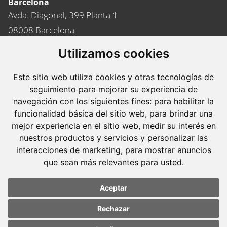
Barcelona
Avda. Diagonal, 399 Planta 1
08008 Barcelona
Tel. +34 934 152 244
Utilizamos cookies
Fax. +34 934 160 693
Este sitio web utiliza cookies y otras tecnologías de
Madrid
seguimiento para mejorar su experiencia de
José Abascal, 56 Planta 6
navegación con los siguientes fines:
para habilitar la
28003 Madrid
funcionalidad básica del sitio web
,
para brindar una
mejor experiencia en el sitio web
,
medir su interés en
Tel. +34 913 103 008
nuestros productos y servicios y personalizar las
Fax. +34 913 915 158
interacciones de marketing
,
para mostrar anuncios
que sean más relevantes para usted
.
Aceptar
© 2023 Molins Defensa Penal. Tots els drets reservats.
Rechazar
Avís legal
Codi ètic
Política de privacitat
Política
de cookies