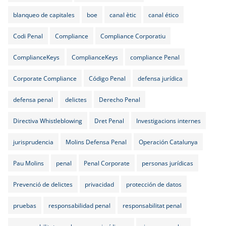
blanqueo de capitales
boe
canal ètic
canal ético
Codi Penal
Compliance
Compliance Corporatiu
ComplianceKeys
ComplianceKeys
compliance Penal
Corporate Compliance
Código Penal
defensa jurídica
defensa penal
delictes
Derecho Penal
Directiva Whistleblowing
Dret Penal
Investigacions internes
jurisprudencia
Molins Defensa Penal
Operación Catalunya
Pau Molins
penal
Penal Corporate
personas jurídicas
Prevenció de delictes
privacidad
protección de datos
pruebas
responsabilidad penal
responsabilitat penal