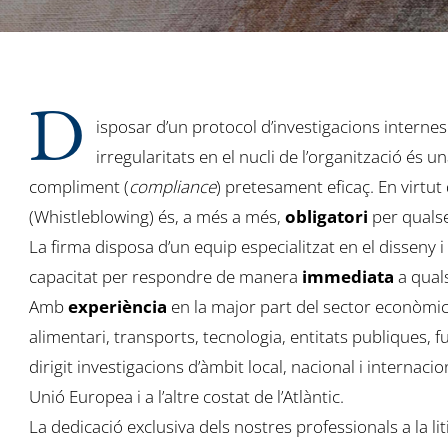
D
isposar d’un protocol d’investigacions internes
irregularitats en el nucli de l’organització és
compliment (
compliance
) pretesament eficaç. En virtu
(Whistleblowing) és, a més a més,
obligatori
per qualse
La firma disposa d’un equip especialitzat en el disseny 
capacitat per respondre de manera
immediata
a quals
Amb
experiència
en la major part del sector econòmic 
alimentari, transports, tecnologia, entitats publiques, 
dirigit investigacions d’àmbit local, nacional i interna
Unió Europea i a l’altre costat de l’Atlàntic.
La dedicació exclusiva dels nostres professionals a la li