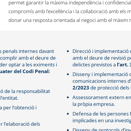
permet garantir la màxima independència i confidencialit
compromís amb l’excel·lència i la col·laboració amb els mi
donar una resposta orientada al negoci amb el màxim ri
s penals internes davant
Direcció i implementació 
de complir amb el deure de
amb el deure de revisió p
der optar a les eximents i
delictes previstos a
l’art.
 quater del Codi Penal:
Disseny i implementació d
comunicacions internes d’i
2/2023
de protecció dels 
ió de la responsabilitat
Assessorament extern en 
l’entitat.
la pròpia empresa.
 per l’obtenció i
Defensa de les persones f
implicades en una investi
r l’elaboració dels
Disseny de protocols d’in