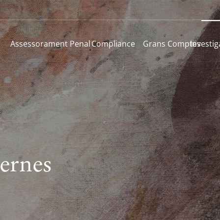
Assessorament Penal
Compliance
Grans Comptes
Investig
ternes