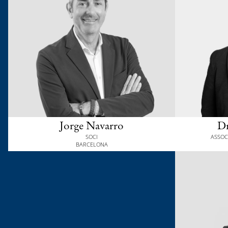
Jorge Navarro
Dr
SOCI
ASSOCI
BARCELONA