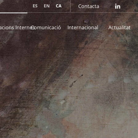
ES
EN
CA
Contacta
lin
acions Internes
Comunicació
Internacional
Actualitat