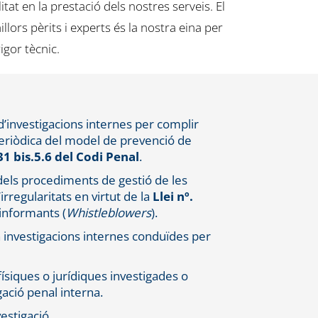
at en la prestació dels nostres serveis. El
llors pèrits i experts és la nostra eina per
gor tècnic.
d’investigacions internes per complir
eriòdica del model de prevenció de
 31 bis.5.6 del Codi Penal
.
els procediments de gestió de les
rregularitats en virtut de la
Llei nº.
informants (
Whistleblowers
).
investigacions internes conduïdes per
ísiques o jurídiques investigades o
gació penal interna.
vestigació.