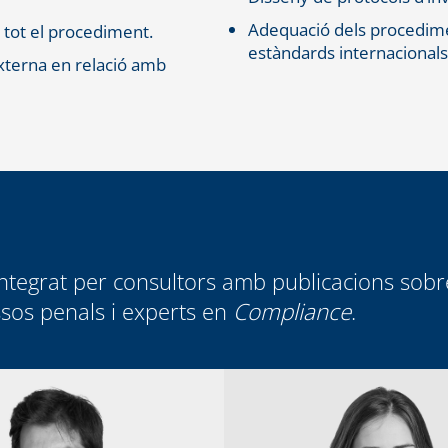
Adequació dels procedimen
n tot el procediment.
estàndards internacional
externa en relació amb
integrat per consultors amb publicacions sobr
sos penals i experts en
Compliance
.