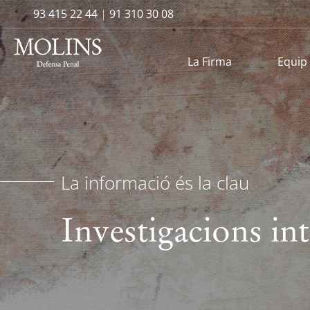
93 415 22 44
|
91 310 30 08
La Firma
Equip
La informació és la clau
Investigacions in