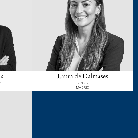
ns
Laura de Dalmases
ES
SÈNIOR
MADRID