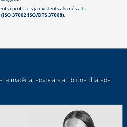
ts i protocols ja existents als més alts
s
(ISO 37002;ISO/DTS 37008)
.
e la matèria, advocats amb una dilatada