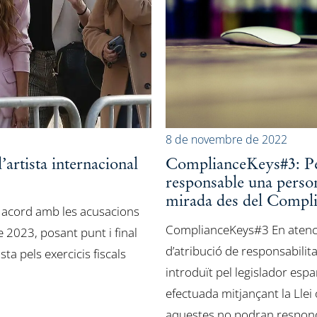
8 de novembre de 2022
l’artista internacional
ComplianceKeys#3: Per
responsable una perso
mirada des del Compli
 acord amb les acusacions
ComplianceKeys#3 En atenci
 2023, posant punt i final
d’atribució de responsabilit
ta pels exercicis fiscals
introduït pel legislador esp
efectuada mitjançant la Llei
aquestes no podran respo