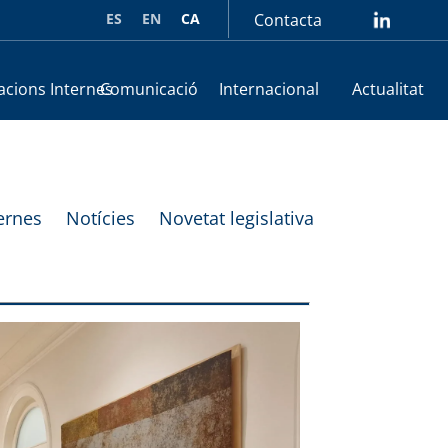
ES
EN
CA
Contacta
lin
acions Internes
Comunicació
Internacional
Actualitat
ernes
Notícies
Novetat legislativa