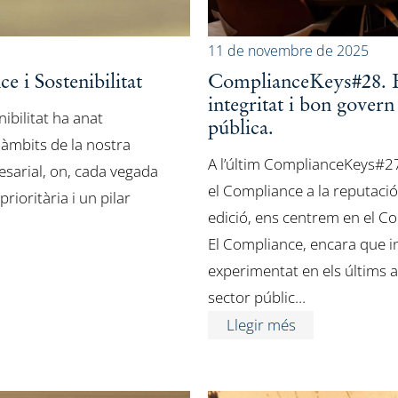
11 de novembre de 2025
i Sostenibilitat
ComplianceKeys#28. El
integritat i bon govern
ibilitat ha anat
pública.
 àmbits de la nostra
A l’últim ComplianceKeys#2
esarial, on, cada vegada
el Compliance a la reputaci
rioritària i un pilar
edició, ens centrem en el Co
El Compliance, encara que in
experimentat en els últims a
sector públic…
Llegir més