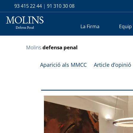
93 415 22 44
|
91 310 30 08
La Firma
Equip
Molins
defensa penal
Aparició als MMCC
Article d’opinió