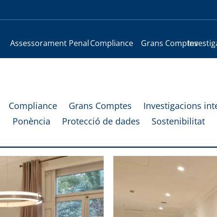
Assessorament Penal
Compliance
Grans Comptes
Investig
Compliance
Grans Comptes
Investigacions int
Ponència
Protecció de dades
Sostenibilitat