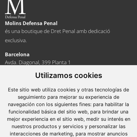
Molins Defensa Penal
és una boutique de Dret Penal amb dedicació
exclusiva.
Barcelona
Avda. Diagonal, 399 Planta 1
08008 Barcelona
Utilizamos cookies
Tel. +34 934 152 244
Fax. +34 934 160 693
Este sitio web utiliza cookies y otras tecnologías de
seguimiento para mejorar su experiencia de
Madrid
navegación con los siguientes fines:
para habilitar la
José Abascal, 56 Planta 6
funcionalidad básica del sitio web
,
para brindar una
mejor experiencia en el sitio web
,
medir su interés en
28003 Madrid
nuestros productos y servicios y personalizar las
Tel. +34 913 103 008
interacciones de marketing
,
para mostrar anuncios