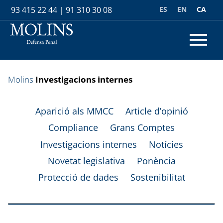
ES
EN
CA
93 415 22 44
|
91 310 30 08
Molins
Investigacions internes
Aparició als MMCC
Article d’opinió
Compliance
Grans Comptes
Investigacions internes
Notícies
Novetat legislativa
Ponència
Protecció de dades
Sostenibilitat