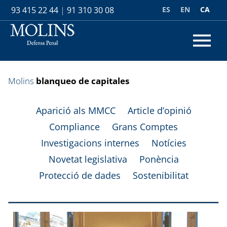
ES
EN
CA
93 415 22 44
|
91 310 30 08
Molins
blanqueo de capitales
Aparició als MMCC
Article d’opinió
Compliance
Grans Comptes
Investigacions internes
Notícies
Novetat legislativa
Ponència
Protecció de dades
Sostenibilitat