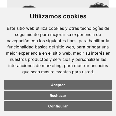
Utilizamos cookies
Este sitio web utiliza cookies y otras tecnologías de
seguimiento para mejorar su experiencia de
navegación con los siguientes fines:
para habilitar la
funcionalidad básica del sitio web
,
para brindar una
mejor experiencia en el sitio web
,
medir su interés en
nuestros productos y servicios y personalizar las
interacciones de marketing
,
para mostrar anuncios
que sean más relevantes para usted
.
Aceptar
28 de gener de 2021
Rechazar
Maria Riera Roig i Pere Joan Perete
Configurar
Update cookies
Update cookies
Horrach Premi Memorial Pedro Martín
preferences
preferences