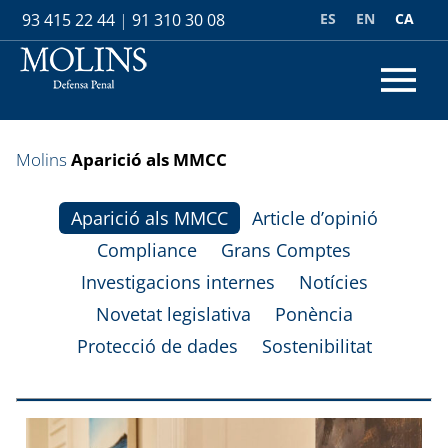
ES
EN
CA
93 415 22 44
|
91 310 30 08
Molins
Aparició als MMCC
Aparició als MMCC
Article d’opinió
Compliance
Grans Comptes
Investigacions internes
Notícies
Novetat legislativa
Ponència
Protecció de dades
Sostenibilitat