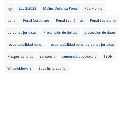
ley
Ley 2/2023
Molins Defensa Penal
Pau Molins
penal
Penal Corporate
Penal Económico
Penal Societario
personas jurídicas
Prevención de delitos
proteccion de datos
responsabilidad penal
responsabilidad penal personas jurídicas
Riesgos penales
sentencia
sentencia absolutoria
TEDH
Whistleblowers
Ética Empresarial