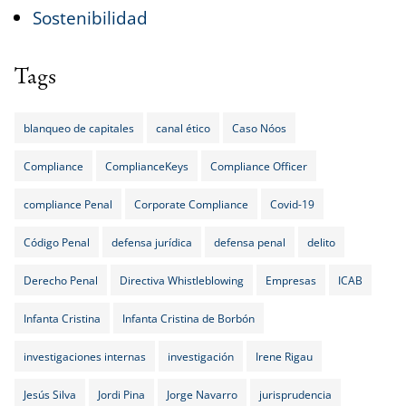
Sostenibilidad
Tags
blanqueo de capitales
canal ético
Caso Nóos
Compliance
ComplianceKeys
Compliance Officer
compliance Penal
Corporate Compliance
Covid-19
Código Penal
defensa jurídica
defensa penal
delito
Derecho Penal
Directiva Whistleblowing
Empresas
ICAB
Infanta Cristina
Infanta Cristina de Borbón
investigaciones internas
investigación
Irene Rigau
Jesús Silva
Jordi Pina
Jorge Navarro
jurisprudencia