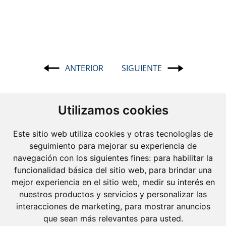
ANTERIOR
SIGUIENTE
Navegación
de
entradas
Utilizamos cookies
Este sitio web utiliza cookies y otras tecnologías de
seguimiento para mejorar su experiencia de
navegación con los siguientes fines:
para habilitar la
funcionalidad básica del sitio web
,
para brindar una
mejor experiencia en el sitio web
,
medir su interés en
Molins Defensa Penal
nuestros productos y servicios y personalizar las
es una boutique de Derecho Penal con dedicación
interacciones de marketing
,
para mostrar anuncios
exclusiva.
que sean más relevantes para usted
.