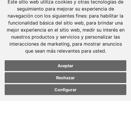
Este sitio web utiliza cookies y otras tecnologías de
seguimiento para mejorar su experiencia de
navegación con los siguientes fines:
para habilitar la
funcionalidad básica del sitio web
,
para brindar una
mejor experiencia en el sitio web
,
medir su interés en
nuestros productos y servicios y personalizar las
Molins Defensa Penal
interacciones de marketing
,
para mostrar anuncios
es una boutique de Derecho Penal con dedicación
que sean más relevantes para usted
.
exclusiva.
Aceptar
Barcelona
Avda. Diagonal, 399 Planta 1
Rechazar
08008 Barcelona
Configurar
Tel. +34 934 152 244
Update cookies
Update cookies
preferences
preferences
Fax. +34 934 160 693
Madrid
José Abascal, 56 Planta 6