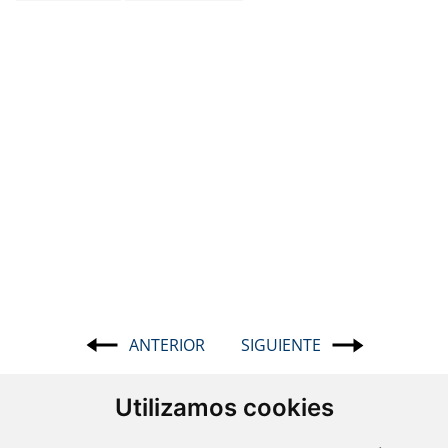
ANTERIOR
SIGUIENTE
Navegación
de
Utilizamos cookies
entradas