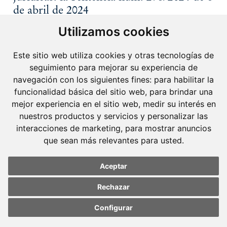
de abril de 2024
Utilizamos cookies
La recientísima Sentencia citada, con ponencia
del siempre sugerente D. Antonio del Moral,
Este sitio web utiliza cookies y otras tecnologías de
aborda tres importantes aspectos en materia de
seguimiento para mejorar su experiencia de
responsabilidad penal de las personas jurídicas: i)
navegación con los siguientes fines:
para habilitar la
la carga de la prueba sobre la eficacia de los
funcionalidad básica del sitio web
,
para brindar una
mejor experiencia en el sitio web
,
medir su interés en
modelos de Compliance…
nuestros productos y servicios y personalizar las
Leer más
interacciones de marketing
,
para mostrar anuncios
que sean más relevantes para usted
.
Aceptar
Rechazar
Configurar
Update cookies
Update cookies
preferences
preferences