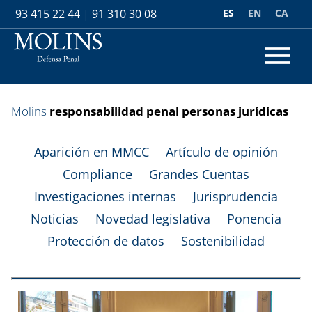
ES
EN
CA
93 415 22 44
|
91 310 30 08
Molins
responsabilidad penal personas jurídicas
Aparición en MMCC
Artículo de opinión
Compliance
Grandes Cuentas
Investigaciones internas
Jurisprudencia
Noticias
Novedad legislativa
Ponencia
Protección de datos
Sostenibilidad