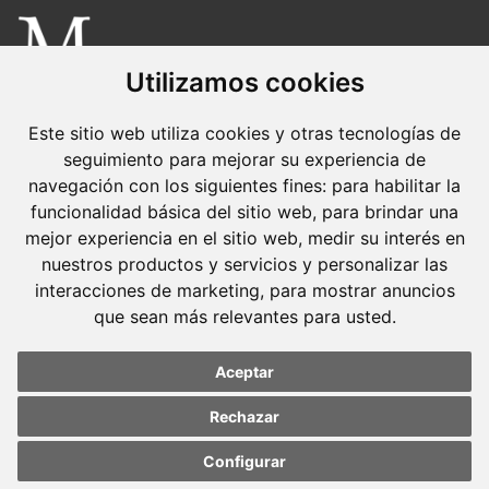
Utilizamos cookies
Molins Defensa Penal
Este sitio web utiliza cookies y otras tecnologías de
es una boutique de Derecho Penal con dedicación
seguimiento para mejorar su experiencia de
exclusiva.
navegación con los siguientes fines:
para habilitar la
funcionalidad básica del sitio web
,
para brindar una
Barcelona
mejor experiencia en el sitio web
,
medir su interés en
Avda. Diagonal, 399 Planta 1
nuestros productos y servicios y personalizar las
08008 Barcelona
interacciones de marketing
,
para mostrar anuncios
Tel. +34 934 152 244
que sean más relevantes para usted
.
Fax. +34 934 160 693
Aceptar
Madrid
Rechazar
José Abascal, 56 Planta 6
28003 Madrid
Configurar
Update cookies
Update cookies
preferences
preferences