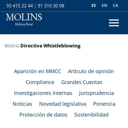
ES
EN
CA
93 415 22 44
|
91 310 30 08
Molins
Directiva Whistleblowing
Aparición en MMCC
Artículo de opinión
Compliance
Grandes Cuentas
Investigaciones internas
Jurisprudencia
Noticias
Novedad legislativa
Ponencia
Protección de datos
Sostenibilidad