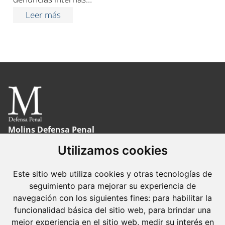
Leer más
Molins Defensa Penal
es una boutique de Derecho Penal con dedicación
Utilizamos cookies
exclusiva.
Este sitio web utiliza cookies y otras tecnologías de
Barcelona
seguimiento para mejorar su experiencia de
Avda. Diagonal, 399 Planta 1
navegación con los siguientes fines:
para habilitar la
08008 Barcelona
funcionalidad básica del sitio web
,
para brindar una
mejor experiencia en el sitio web
,
medir su interés en
Tel. +34 934 152 244