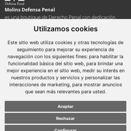
Molins Defensa Penal
es una boutique de Derecho Penal con dedicación
exclusiva.
Utilizamos cookies
Barcelona
Este sitio web utiliza cookies y otras tecnologías de
Avda. Diagonal, 399 Planta 1
seguimiento para mejorar su experiencia de
08008 Barcelona
navegación con los siguientes fines:
para habilitar la
funcionalidad básica del sitio web
,
para brindar una
Tel. +34 934 152 244
mejor experiencia en el sitio web
,
medir su interés en
Fax. +34 934 160 693
nuestros productos y servicios y personalizar las
interacciones de marketing
,
para mostrar anuncios
Madrid
que sean más relevantes para usted
.
José Abascal, 56 Planta 6
28003 Madrid
Aceptar
Tel. +34 913 103 008
Rechazar
Fax. +34 913 915 158
Configurar