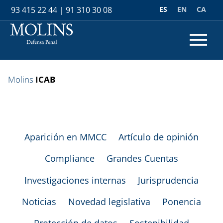
ES
EN
CA
93 415 22 44
|
91 310 30 08
Molins
ICAB
Aparición en MMCC
Artículo de opinión
Compliance
Grandes Cuentas
Investigaciones internas
Jurisprudencia
Noticias
Novedad legislativa
Ponencia