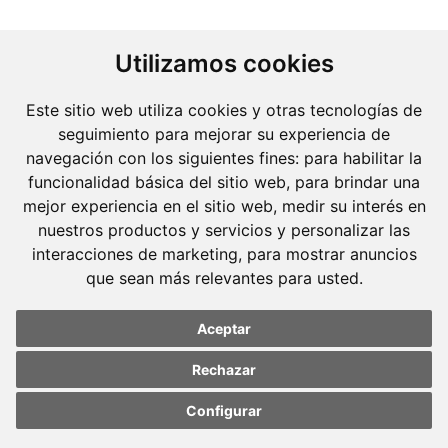
Utilizamos cookies
Este sitio web utiliza cookies y otras tecnologías de
seguimiento para mejorar su experiencia de
navegación con los siguientes fines:
para habilitar la
Molins Defensa Penal
funcionalidad básica del sitio web
,
para brindar una
es una boutique de Derecho Penal con dedicación
mejor experiencia en el sitio web
,
medir su interés en
nuestros productos y servicios y personalizar las
exclusiva.
interacciones de marketing
,
para mostrar anuncios
que sean más relevantes para usted
.
Barcelona
Avda. Diagonal, 399 Planta 1
Aceptar
08008 Barcelona
Tel. +34 934 152 244
Rechazar
Fax. +34 934 160 693
Configurar
Update cookies
Update cookies
preferences
preferences
Madrid