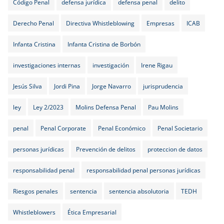
Código Penal
defensa jurídica
defensa penal
delito
Derecho Penal
Directiva Whistleblowing
Empresas
ICAB
Infanta Cristina
Infanta Cristina de Borbón
investigaciones internas
investigación
Irene Rigau
Jesús Silva
Jordi Pina
Jorge Navarro
jurisprudencia
ley
Ley 2/2023
Molins Defensa Penal
Pau Molins
penal
Penal Corporate
Penal Económico
Penal Societario
personas jurídicas
Prevención de delitos
proteccion de datos
responsabilidad penal
responsabilidad penal personas jurídicas
Riesgos penales
sentencia
sentencia absolutoria
TEDH
Whistleblowers
Ética Empresarial