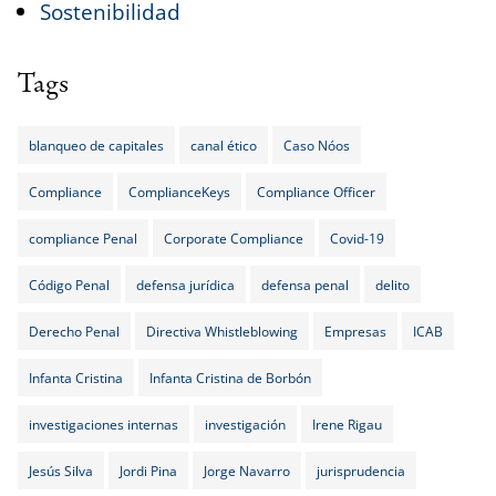
Sostenibilidad
Tags
blanqueo de capitales
canal ético
Caso Nóos
Compliance
ComplianceKeys
Compliance Officer
compliance Penal
Corporate Compliance
Covid-19
Código Penal
defensa jurídica
defensa penal
delito
Derecho Penal
Directiva Whistleblowing
Empresas
ICAB
Infanta Cristina
Infanta Cristina de Borbón
investigaciones internas
investigación
Irene Rigau
Jesús Silva
Jordi Pina
Jorge Navarro
jurisprudencia