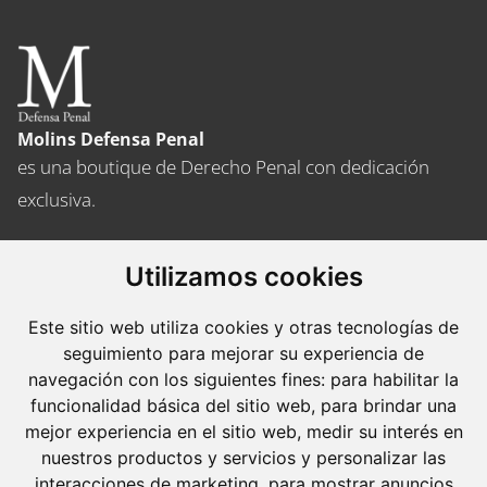
entradas
Molins Defensa Penal
es una boutique de Derecho Penal con dedicación
exclusiva.
Barcelona
Utilizamos cookies
Avda. Diagonal, 399 Planta 1
08008 Barcelona
Este sitio web utiliza cookies y otras tecnologías de
Tel. +34 934 152 244
seguimiento para mejorar su experiencia de
Fax. +34 934 160 693
navegación con los siguientes fines:
para habilitar la
funcionalidad básica del sitio web
,
para brindar una
Madrid
mejor experiencia en el sitio web
,
medir su interés en
José Abascal, 56 Planta 6
nuestros productos y servicios y personalizar las
interacciones de marketing
,
para mostrar anuncios
28003 Madrid