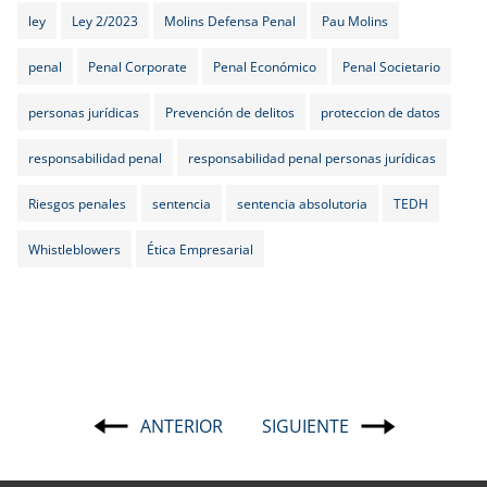
ley
Ley 2/2023
Molins Defensa Penal
Pau Molins
penal
Penal Corporate
Penal Económico
Penal Societario
personas jurídicas
Prevención de delitos
proteccion de datos
responsabilidad penal
responsabilidad penal personas jurídicas
Riesgos penales
sentencia
sentencia absolutoria
TEDH
Whistleblowers
Ética Empresarial
ANTERIOR
SIGUIENTE
Navegación
de