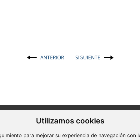
ANTERIOR
SIGUIENTE
Navegación
de
entradas
Utilizamos cookies
Barcelona
Avda. Diagonal, 399 Planta 1
eguimiento para mejorar su experiencia de navegación con lo