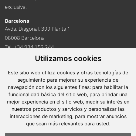
exclusiva.
Barcelona
Avda. Diagonal, 399 Planta 1
08008 Barcelona
Tel. +34 934 152 244
Fax. +34 934 160 693
Utilizamos cookies
Madrid
Este sitio web utiliza cookies y otras tecnologías de
José Abascal, 56 Planta 6
seguimiento para mejorar su experiencia de
28003 Madrid
navegación con los siguientes fines:
para habilitar la
funcionalidad básica del sitio web
,
para brindar una
Tel. +34 913 103 008
mejor experiencia en el sitio web
,
medir su interés en
Fax. +34 913 915 158
nuestros productos y servicios y personalizar las
interacciones de marketing
,
para mostrar anuncios
que sean más relevantes para usted
.