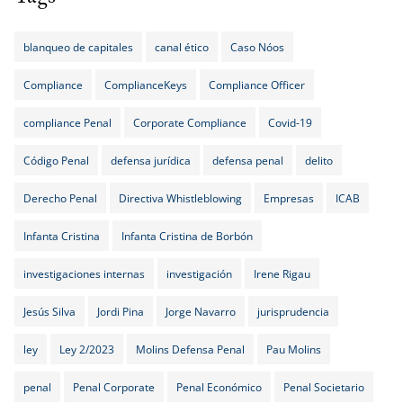
blanqueo de capitales
canal ético
Caso Nóos
Compliance
ComplianceKeys
Compliance Officer
compliance Penal
Corporate Compliance
Covid-19
Código Penal
defensa jurídica
defensa penal
delito
Derecho Penal
Directiva Whistleblowing
Empresas
ICAB
Infanta Cristina
Infanta Cristina de Borbón
investigaciones internas
investigación
Irene Rigau
Jesús Silva
Jordi Pina
Jorge Navarro
jurisprudencia
ley
Ley 2/2023
Molins Defensa Penal
Pau Molins
penal
Penal Corporate
Penal Económico
Penal Societario