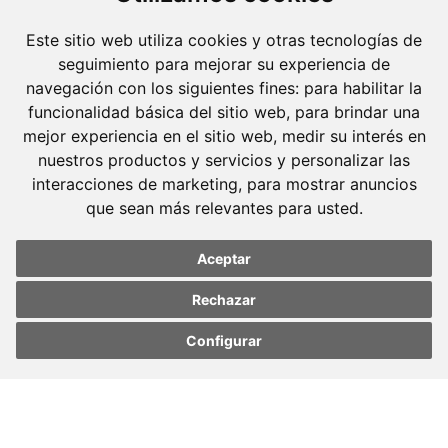
Avda. Diagonal, 399 Planta 1
Este sitio web utiliza cookies y otras tecnologías de
08008 Barcelona
seguimiento para mejorar su experiencia de
Tel. +34 934 152 244
navegación con los siguientes fines:
para habilitar la
Fax. +34 934 160 693
funcionalidad básica del sitio web
,
para brindar una
mejor experiencia en el sitio web
,
medir su interés en
Madrid
nuestros productos y servicios y personalizar las
José Abascal, 56 Planta 6
interacciones de marketing
,
para mostrar anuncios
que sean más relevantes para usted
.
28003 Madrid
Tel. +34 913 103 008
Aceptar
Fax. +34 913 915 158
Rechazar
Configurar
Update cookies
Update cookies
preferences
preferences
© 2023 Molins Defensa Penal. Todos los derechos
reservados.
Aviso legal
Código ético
Política de privacidad