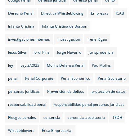
Código Penal
defensa jurídica
defensa penal
delito
Derecho Penal
Directiva Whistleblowing
Empresas
ICAB
Infanta Cristina
Infanta Cristina de Borbón
investigaciones internas
investigación
Irene Rigau
Jesús Silva
Jordi Pina
Jorge Navarro
jurisprudencia
ley
Ley 2/2023
Molins Defensa Penal
Pau Molins
penal
Penal Corporate
Penal Económico
Penal Societario
personas jurídicas
Prevención de delitos
proteccion de datos
responsabilidad penal
responsabilidad penal personas jurídicas
Riesgos penales
sentencia
sentencia absolutoria
TEDH
Whistleblowers
Ética Empresarial