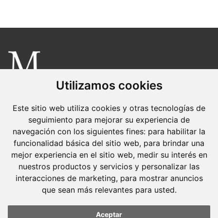
de
entradas
Utilizamos cookies
Molins Defensa Penal
es una boutique de Derecho Penal con dedicación
Este sitio web utiliza cookies y otras tecnologías de
exclusiva.
seguimiento para mejorar su experiencia de
navegación con los siguientes fines:
para habilitar la
Barcelona
funcionalidad básica del sitio web
,
para brindar una
Avda. Diagonal, 399 Planta 1
mejor experiencia en el sitio web
,
medir su interés en
nuestros productos y servicios y personalizar las
08008 Barcelona
interacciones de marketing
,
para mostrar anuncios
Tel. +34 934 152 244
que sean más relevantes para usted
.
Fax. +34 934 160 693
Aceptar