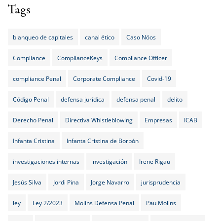
Tags
blanqueo de capitales
canal ético
Caso Nóos
Compliance
ComplianceKeys
Compliance Officer
compliance Penal
Corporate Compliance
Covid-19
Código Penal
defensa jurídica
defensa penal
delito
Derecho Penal
Directiva Whistleblowing
Empresas
ICAB
Infanta Cristina
Infanta Cristina de Borbón
investigaciones internas
investigación
Irene Rigau
Jesús Silva
Jordi Pina
Jorge Navarro
jurisprudencia
ley
Ley 2/2023
Molins Defensa Penal
Pau Molins