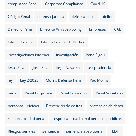
compliance Penal
Corporate Compliance
Covid-19
Código Penal
defensa jurídica
defensa penal
delito
Derecho Penal
Directiva Whistleblowing
Empresas
ICAB
Infanta Cristina
Infanta Cristina de Borbón
investigaciones internas
investigación
Irene Rigau
Jesús Silva
Jordi Pina
Jorge Navarro
jurisprudencia
ley
Ley 2/2023
Molins Defensa Penal
Pau Molins
penal
Penal Corporate
Penal Económico
Penal Societario
personas jurídicas
Prevención de delitos
proteccion de datos
responsabilidad penal
responsabilidad penal personas jurídicas
Riesgos penales
sentencia
sentencia absolutoria
TEDH