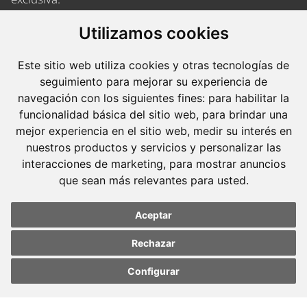
Barcelona
Utilizamos cookies
Avda. Diagonal, 399 Planta 1
Este sitio web utiliza cookies y otras tecnologías de
08008 Barcelona
seguimiento para mejorar su experiencia de
Tel. +34 934 152 244
navegación con los siguientes fines:
para habilitar la
Fax. +34 934 160 693
funcionalidad básica del sitio web
,
para brindar una
mejor experiencia en el sitio web
,
medir su interés en
Madrid
nuestros productos y servicios y personalizar las
José Abascal, 56 Planta 6
interacciones de marketing
,
para mostrar anuncios
28003 Madrid
que sean más relevantes para usted
.
Tel. +34 913 103 008
Aceptar
Fax. +34 913 915 158
Rechazar
Configurar
Update cookies
Update cookies
preferences
preferences
© 2023 Molins Defensa Penal. Todos los derechos