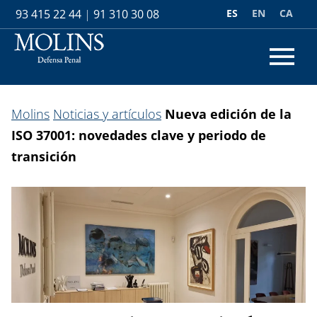
ES
EN
CA
93 415 22 44
|
91 310 30 08
Molins
Noticias y artículos
Nueva edición de la
ISO 37001: novedades clave y periodo de
transición