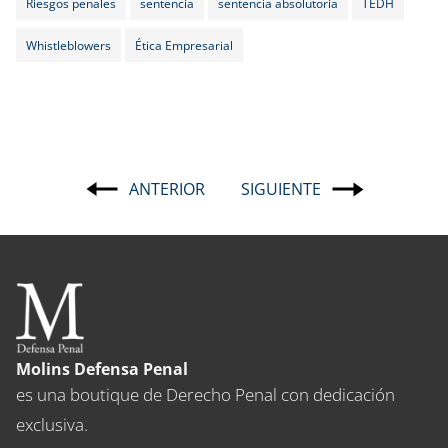
Riesgos penales
sentencia
sentencia absolutoria
TEDH
Whistleblowers
Ética Empresarial
ANTERIOR
SIGUIENTE
Navegación
de
entradas
Molins Defensa Penal
es una boutique de Derecho Penal con dedicación
exclusiva.