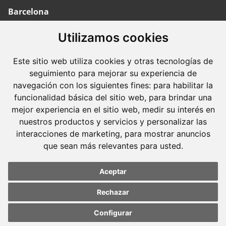
Barcelona
Avda. Diagonal, 399 Planta 1
Utilizamos cookies
08008 Barcelona
Tel. +34 934 152 244
Este sitio web utiliza cookies y otras tecnologías de
Fax. +34 934 160 693
seguimiento para mejorar su experiencia de
navegación con los siguientes fines:
para habilitar la
Madrid
funcionalidad básica del sitio web
,
para brindar una
José Abascal, 56 Planta 6
mejor experiencia en el sitio web
,
medir su interés en
28003 Madrid
nuestros productos y servicios y personalizar las
interacciones de marketing
,
para mostrar anuncios
Tel. +34 913 103 008
que sean más relevantes para usted
.
Fax. +34 913 915 158
Aceptar
Rechazar
© 2023 Molins Defensa Penal. Todos los derechos
Configurar
reservados.
Update cookies
Update cookies
preferences
preferences