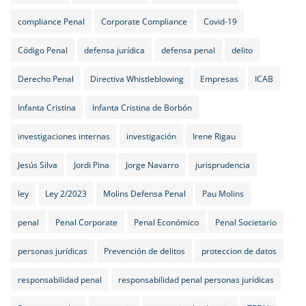
compliance Penal
Corporate Compliance
Covid-19
Código Penal
defensa jurídica
defensa penal
delito
Derecho Penal
Directiva Whistleblowing
Empresas
ICAB
Infanta Cristina
Infanta Cristina de Borbón
investigaciones internas
investigación
Irene Rigau
Jesús Silva
Jordi Pina
Jorge Navarro
jurisprudencia
ley
Ley 2/2023
Molins Defensa Penal
Pau Molins
penal
Penal Corporate
Penal Económico
Penal Societario
personas jurídicas
Prevención de delitos
proteccion de datos
responsabilidad penal
responsabilidad penal personas jurídicas