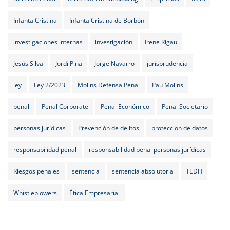
Infanta Cristina
Infanta Cristina de Borbón
investigaciones internas
investigación
Irene Rigau
Jesús Silva
Jordi Pina
Jorge Navarro
jurisprudencia
ley
Ley 2/2023
Molins Defensa Penal
Pau Molins
penal
Penal Corporate
Penal Económico
Penal Societario
personas jurídicas
Prevención de delitos
proteccion de datos
responsabilidad penal
responsabilidad penal personas jurídicas
Riesgos penales
sentencia
sentencia absolutoria
TEDH
Whistleblowers
Ética Empresarial