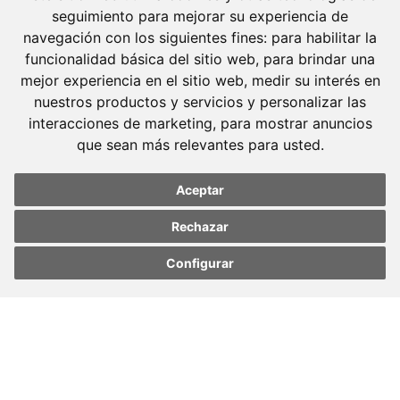
08008 Barcelona
seguimiento para mejorar su experiencia de
Tel. +34 934 152 244
navegación con los siguientes fines:
para habilitar la
funcionalidad básica del sitio web
,
para brindar una
Fax. +34 934 160 693
mejor experiencia en el sitio web
,
medir su interés en
nuestros productos y servicios y personalizar las
Madrid
interacciones de marketing
,
para mostrar anuncios
José Abascal, 56 Planta 6
que sean más relevantes para usted
.
28003 Madrid
Tel. +34 913 103 008
Aceptar
Fax. +34 913 915 158
Rechazar
Configurar
Update cookies
Update cookies
preferences
preferences
© 2023 Molins Defensa Penal. Todos los derechos
reservados.
Aviso legal
Código ético
Política de privacidad
Política de cookies