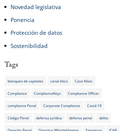
Novedad legislativa
Ponencia
Protección de datos
Sostenibilidad
Tags
blanqueo de capitales
canal ético
Caso Nóos
Compliance
ComplianceKeys
Compliance Officer
compliance Penal
Corporate Compliance
Covid-19
Código Penal
defensa jurídica
defensa penal
delito
Derecho Penal
Directiva Whistleblowing
Empresas
ICAB