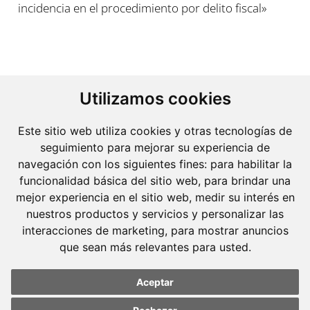
incidencia en el procedimiento por delito fiscal»
Utilizamos cookies
Este sitio web utiliza cookies y otras tecnologías de
seguimiento para mejorar su experiencia de
navegación con los siguientes fines:
para habilitar la
Molins Defensa Penal
funcionalidad básica del sitio web
,
para brindar una
es una boutique de Derecho Penal con dedicación
mejor experiencia en el sitio web
,
medir su interés en
exclusiva.
nuestros productos y servicios y personalizar las
interacciones de marketing
,
para mostrar anuncios
Barcelona
que sean más relevantes para usted
.
Avda. Diagonal, 399 Planta 1
08008 Barcelona
Aceptar
Tel. +34 934 152 244