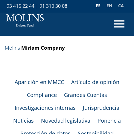
ES
EN
CA
93 415 22 44
|
91 310 30 08
Molins
Miriam Company
Aparición en MMCC
Artículo de opinión
Compliance
Grandes Cuentas
Investigaciones internas
Jurisprudencia
Noticias
Novedad legislativa
Ponencia
Protección de datos
Sostenibilidad