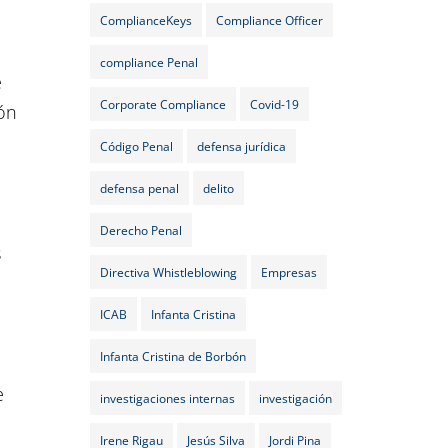
ComplianceKeys
Compliance Officer
compliance Penal
e
Corporate Compliance
Covid-19
ón
Código Penal
defensa jurídica
defensa penal
delito
Derecho Penal
s
Directiva Whistleblowing
Empresas
ICAB
Infanta Cristina
Infanta Cristina de Borbón
e
investigaciones internas
investigación
Irene Rigau
Jesús Silva
Jordi Pina