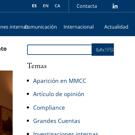
ES
EN
CA
Contacta
lin
ones internas
Comunicación
Internacional
Actualidad
Buscar
nto
&#x1F50E;
Temas
Aparición en MMCC
Artículo de opinión
Compliance
Grandes Cuentas
Investigaciones internas