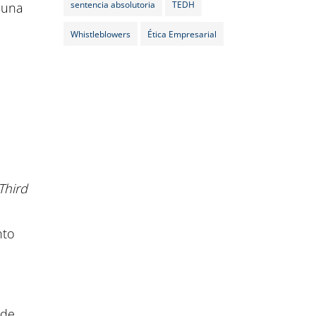
sentencia absolutoria
TEDH
r una
Whistleblowers
Ética Empresarial
Third
nto
 de