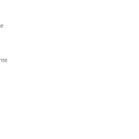
te
nte