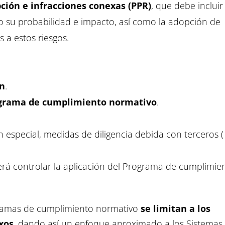
ción e infracciones conexas (PPR)
, que debe inclui
ndo su probabilidad e impacto, así como la adopción de
 a estos riesgos.
ón
.
rograma de cumplimiento normativo
.
en especial, medidas de diligencia debida con terceros (
erá controlar la aplicación del Programa de cumplimie
gramas de cumplimiento normativo
se limitan a los
xos
, dando así un enfoque aproximado a los Sistemas