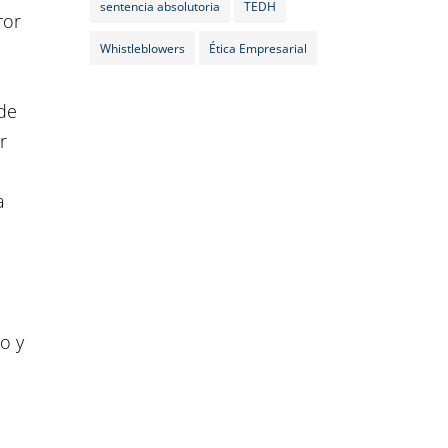
sentencia absolutoria
TEDH
ror
Whistleblowers
Ética Empresarial
de
r
a
o y