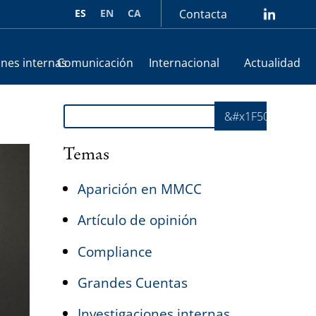
ES
EN
CA
Contacta
lin
ones internas
Comunicación
Internacional
Actualidad
Buscar
&#x1F50E;
Temas
Aparición en MMCC
Artículo de opinión
Compliance
Grandes Cuentas
Investigaciones internas