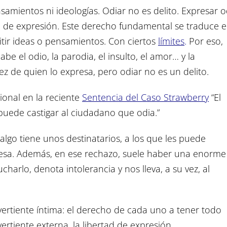
samientos ni ideologías. Odiar no es delito. Expresar o
ad de expresión. Este derecho fundamental se traduce 
itir ideas o pensamientos. Con ciertos
límites
.
Por eso,
be el odio, la parodia, el insulto, el amor… y la
ez de quien lo expresa, pero odiar no es un delito.
onal en la reciente
Sentencia del Caso Strawberry
“El
puede castigar al ciudadano que odia.”
algo tiene unos destinatarios, a los que les puede
resa. Además, en ese rechazo, suele haber una enorme
harlo, denota intolerancia y nos lleva, a su vez, al
 vertiente íntima: el derecho de cada uno a tener todo
ertiente externa, la libertad de expresión.