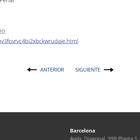
20:
v3fpvrvc4bi2xbckwrudaje.html
ANTERIOR
SIGUIENTE
Navegación
de
entradas
Barcelona
Avda. Diagonal, 399 Planta 1