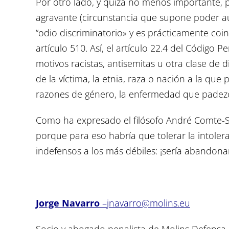
Por otro lado, y quizá no menos importante, p
agravante (circunstancia que supone poder a
“odio discriminatorio» y es prácticamente coi
artículo 510. Así, el artículo 22.4 del Código
motivos racistas, antisemitas u otra clase de d
de la víctima, la etnia, raza o nación a la que
razones de género, la enfermedad que padezc
Como ha expresado el filósofo André Comte-Sp
porque para eso habría que tolerar la intolera
indefensos a los más débiles: ¡sería abandonar 
Jorge Navarro
–
jnavarro@molins.eu
Socio y abogado penalista de Molins Defensa