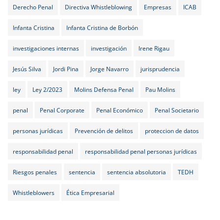
Derecho Penal
Directiva Whistleblowing
Empresas
ICAB
Infanta Cristina
Infanta Cristina de Borbón
investigaciones internas
investigación
Irene Rigau
Jesús Silva
Jordi Pina
Jorge Navarro
jurisprudencia
ley
Ley 2/2023
Molins Defensa Penal
Pau Molins
penal
Penal Corporate
Penal Económico
Penal Societario
personas jurídicas
Prevención de delitos
proteccion de datos
responsabilidad penal
responsabilidad penal personas jurídicas
Riesgos penales
sentencia
sentencia absolutoria
TEDH
Whistleblowers
Ética Empresarial