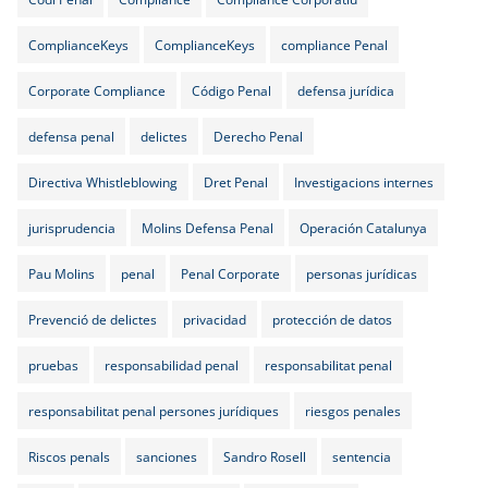
ComplianceKeys
ComplianceKeys
compliance Penal
Corporate Compliance
Código Penal
defensa jurídica
defensa penal
delictes
Derecho Penal
Directiva Whistleblowing
Dret Penal
Investigacions internes
jurisprudencia
Molins Defensa Penal
Operación Catalunya
Pau Molins
penal
Penal Corporate
personas jurídicas
Prevenció de delictes
privacidad
protección de datos
pruebas
responsabilidad penal
responsabilitat penal
responsabilitat penal persones jurídiques
riesgos penales
Riscos penals
sanciones
Sandro Rosell
sentencia