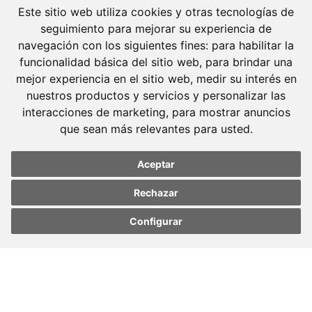
Este sitio web utiliza cookies y otras tecnologías de
seguimiento para mejorar su experiencia de
navegación con los siguientes fines:
para habilitar la
funcionalidad básica del sitio web
,
para brindar una
mejor experiencia en el sitio web
,
medir su interés en
nuestros productos y servicios y personalizar las
Molins Defensa Penal
interacciones de marketing
,
para mostrar anuncios
és una boutique de Dret Penal amb dedicació
que sean más relevantes para usted
.
exclusiva.
Aceptar
Barcelona
Avda. Diagonal, 399 Planta 1
Rechazar
08008 Barcelona
Configurar
Tel. +34 934 152 244
Update cookies
Update cookies
preferences
preferences
Fax. +34 934 160 693
Madrid
José Abascal, 56 Planta 6