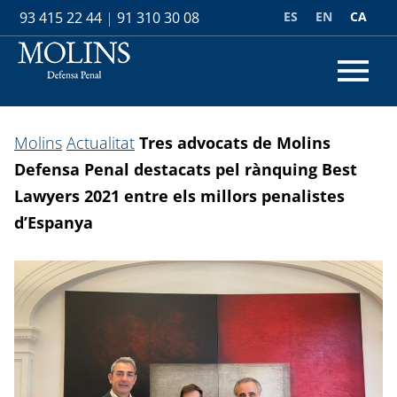
ES
EN
CA
93 415 22 44
|
91 310 30 08
Molins
Actualitat
Tres advocats de Molins
Defensa Penal destacats pel rànquing Best
Lawyers 2021 entre els millors penalistes
d’Espanya