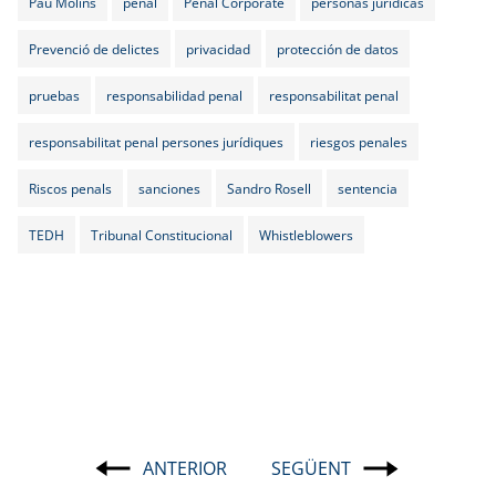
Pau Molins
penal
Penal Corporate
personas jurídicas
Prevenció de delictes
privacidad
protección de datos
pruebas
responsabilidad penal
responsabilitat penal
responsabilitat penal persones jurídiques
riesgos penales
Riscos penals
sanciones
Sandro Rosell
sentencia
TEDH
Tribunal Constitucional
Whistleblowers
ANTERIOR
SEGÜENT
Navegació