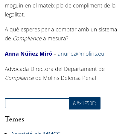
moguin en el mateix pla de compliment de la
legalitat.
A què esperes per a comptar amb un sistema
de
Compliance
a mesura?
Anna Núñez Miró
–
anunez@molins.eu
Advocada Directora del Departament de
Compliance
de Molins Defensa Penal
Cerca
&#x1F50E;
Temes
Aparició als MMCC