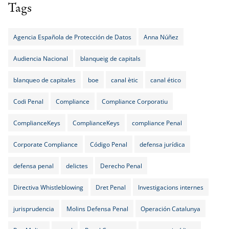
Tags
Agencia Española de Protección de Datos
Anna Núñez
Audiencia Nacional
blanqueig de capitals
blanqueo de capitales
boe
canal ètic
canal ético
Codi Penal
Compliance
Compliance Corporatiu
ComplianceKeys
ComplianceKeys
compliance Penal
Corporate Compliance
Código Penal
defensa jurídica
defensa penal
delictes
Derecho Penal
Directiva Whistleblowing
Dret Penal
Investigacions internes
jurisprudencia
Molins Defensa Penal
Operación Catalunya