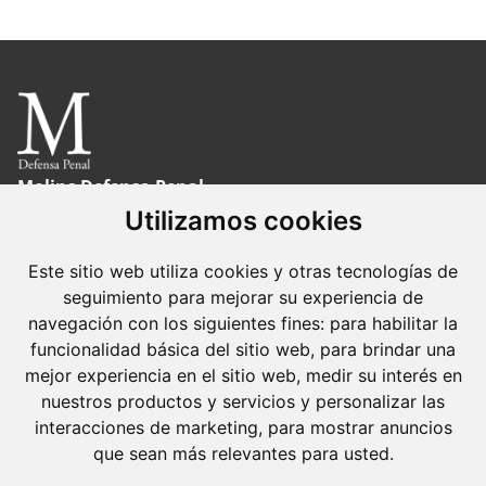
d'entrades
Molins Defensa Penal
és una boutique de Dret Penal amb dedicació
Utilizamos cookies
exclusiva.
Este sitio web utiliza cookies y otras tecnologías de
Barcelona
seguimiento para mejorar su experiencia de
Avda. Diagonal, 399 Planta 1
navegación con los siguientes fines:
para habilitar la
funcionalidad básica del sitio web
,
para brindar una
08008 Barcelona
mejor experiencia en el sitio web
,
medir su interés en
Tel. +34 934 152 244
nuestros productos y servicios y personalizar las
Fax. +34 934 160 693
interacciones de marketing
,
para mostrar anuncios
que sean más relevantes para usted
.
Madrid