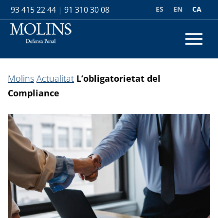
ES
EN
CA
93 415 22 44
|
91 310 30 08
Molins
Actualitat
L’obligatorietat del
Compliance