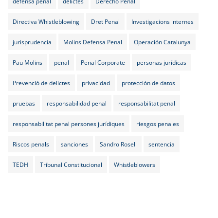
defensa penal
delictes
Derecho Penal
Directiva Whistleblowing
Dret Penal
Investigacions internes
jurisprudencia
Molins Defensa Penal
Operación Catalunya
Pau Molins
penal
Penal Corporate
personas jurídicas
Prevenció de delictes
privacidad
protección de datos
pruebas
responsabilidad penal
responsabilitat penal
responsabilitat penal persones jurídiques
riesgos penales
Riscos penals
sanciones
Sandro Rosell
sentencia
TEDH
Tribunal Constitucional
Whistleblowers