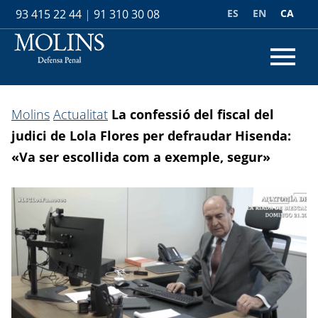
ES
EN
CA
93 415 22 44
|
91 310 30 08
Molins
Actualitat
La confessió del fiscal del
judici de Lola Flores per defraudar Hisenda:
«Va ser escollida com a exemple, segur»