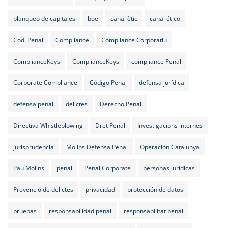
blanqueo de capitales
boe
canal ètic
canal ético
Codi Penal
Compliance
Compliance Corporatiu
ComplianceKeys
ComplianceKeys
compliance Penal
Corporate Compliance
Código Penal
defensa jurídica
defensa penal
delictes
Derecho Penal
Directiva Whistleblowing
Dret Penal
Investigacions internes
jurisprudencia
Molins Defensa Penal
Operación Catalunya
Pau Molins
penal
Penal Corporate
personas jurídicas
Prevenció de delictes
privacidad
protección de datos
pruebas
responsabilidad penal
responsabilitat penal