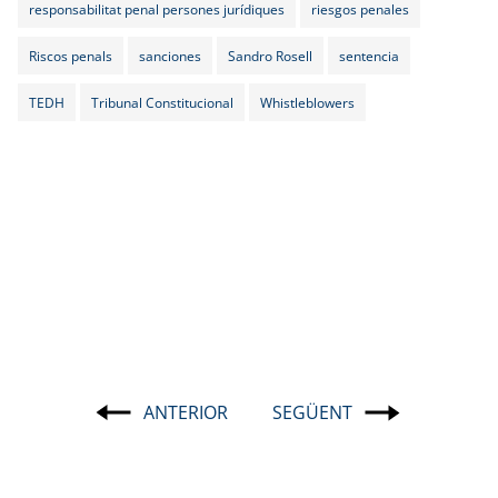
responsabilitat penal persones jurídiques
riesgos penales
Riscos penals
sanciones
Sandro Rosell
sentencia
TEDH
Tribunal Constitucional
Whistleblowers
ANTERIOR
SEGÜENT
Navegació
d'entrades