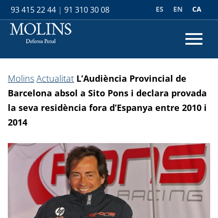
ES
EN
CA
93 415 22 44
|
91 310 30 08
Molins
Actualitat
L’Audiència Provincial de
Barcelona absol a Sito Pons i declara provada
la seva residència fora d’Espanya entre 2010 i
2014