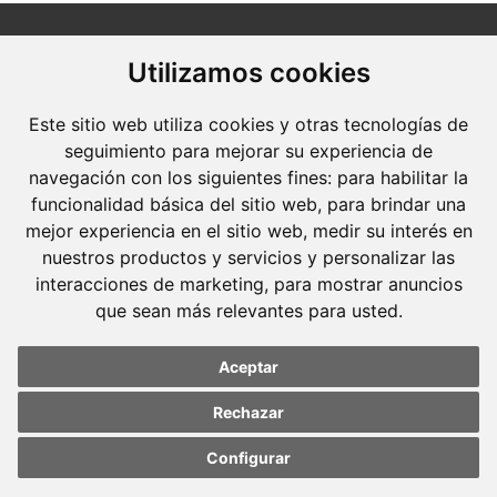
Utilizamos cookies
Este sitio web utiliza cookies y otras tecnologías de
seguimiento para mejorar su experiencia de
Molins Defensa Penal
navegación con los siguientes fines:
para habilitar la
és una boutique de Dret Penal amb dedicació
funcionalidad básica del sitio web
,
para brindar una
exclusiva.
mejor experiencia en el sitio web
,
medir su interés en
nuestros productos y servicios y personalizar las
Barcelona
interacciones de marketing
,
para mostrar anuncios
Avda. Diagonal, 399 Planta 1
que sean más relevantes para usted
.
08008 Barcelona
Tel. +34 934 152 244
Aceptar
Fax. +34 934 160 693
Rechazar
Madrid
Configurar
José Abascal, 56 Planta 6
Update cookies
Update cookies
preferences
preferences