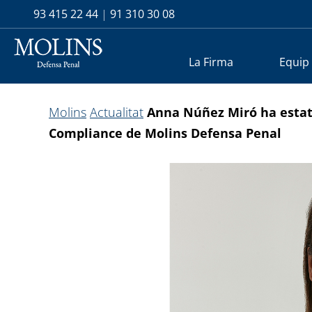
93 415 22 44
|
91 310 30 08
La Firma
Equip
Molins
Actualitat
Anna Núñez Miró ha estat
Compliance de Molins Defensa Penal