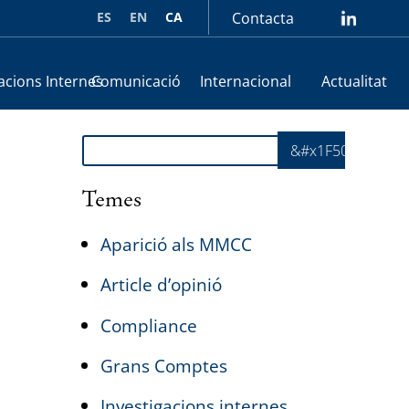
ES
EN
CA
Contacta
lin
acions Internes
Comunicació
Internacional
Actualitat
Cerca
&#x1F50E;
Temes
Aparició als MMCC
Article d’opinió
Compliance
Grans Comptes
Investigacions internes