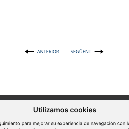
ANTERIOR
SEGÜENT
Navegació
d'entrades
Utilizamos cookies
Barcelona
Avda. Diagonal, 399 Planta 1
eguimiento para mejorar su experiencia de navegación con lo
08008 Barcelona