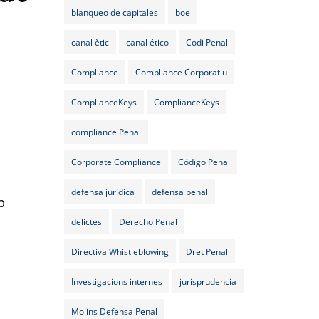
blanqueo de capitales
boe
canal ètic
canal ético
Codi Penal
Compliance
Compliance Corporatiu
ComplianceKeys
ComplianceKeys
compliance Penal
Corporate Compliance
Código Penal
defensa jurídica
defensa penal
b
delictes
Derecho Penal
Directiva Whistleblowing
Dret Penal
Investigacions internes
jurisprudencia
Molins Defensa Penal