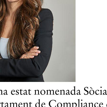
a estat nomenada Sòci
rtament de Compliance 