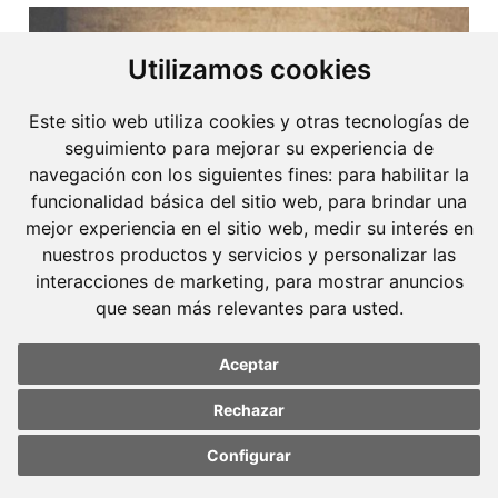
Utilizamos cookies
Este sitio web utiliza cookies y otras tecnologías de
seguimiento para mejorar su experiencia de
navegación con los siguientes fines:
para habilitar la
funcionalidad básica del sitio web
,
para brindar una
mejor experiencia en el sitio web
,
medir su interés en
nuestros productos y servicios y personalizar las
interacciones de marketing
,
para mostrar anuncios
que sean más relevantes para usted
.
Aceptar
Rechazar
23 junio, 2021
Configurar
De sentimientos y de razones
Update cookies
Update cookies
preferences
preferences