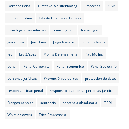
Derecho Penal
Directiva Whistleblowing
Empresas
ICAB
Infanta Cristina
Infanta Cristina de Borbón
investigaciones internas
investigación
Irene Rigau
Jesús Silva
Jordi Pina
Jorge Navarro
jurisprudencia
ley
Ley 2/2023
Molins Defensa Penal
Pau Molins
penal
Penal Corporate
Penal Económico
Penal Societario
personas jurídicas
Prevención de delitos
proteccion de datos
responsabilidad penal
responsabilidad penal personas jurídicas
Riesgos penales
sentencia
sentencia absolutoria
TEDH
Whistleblowers
Ética Empresarial