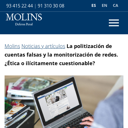
ES
EN
CA
93 415 22 44
|
91 310 30 08
Molins
Noticias y artículos
La politización de
cuentas falsas y la monitorización de redes.
¿Ética o ilícitamente cuestionable?