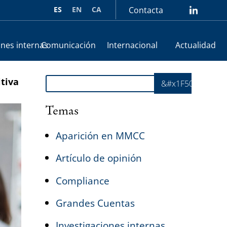
ES
EN
CA
Contacta
lin
ones internas
Comunicación
Internacional
Actualidad
Buscar
itiva
&#x1F50E;
Temas
Aparición en MMCC
Artículo de opinión
Compliance
Grandes Cuentas
Investigaciones internas