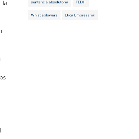
 la
sentencia absolutoria
TEDH
Whistleblowers
Ética Empresarial
n
n
ros
l