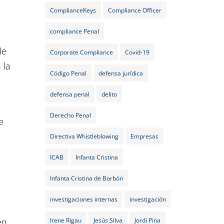
ComplianceKeys
Compliance Officer
compliance Penal
de
Corporate Compliance
Covid-19
 la
Código Penal
defensa jurídica
defensa penal
delito
Derecho Penal
e
Directiva Whistleblowing
Empresas
ICAB
Infanta Cristina
Infanta Cristina de Borbón
investigaciones internas
investigación
en
Irene Rigau
Jesús Silva
Jordi Pina