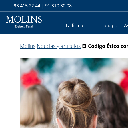
93 415 22 44
|
91 310 30 08
La firma
Equipo
A
Molins
Noticias y artículos
El Código Ético c