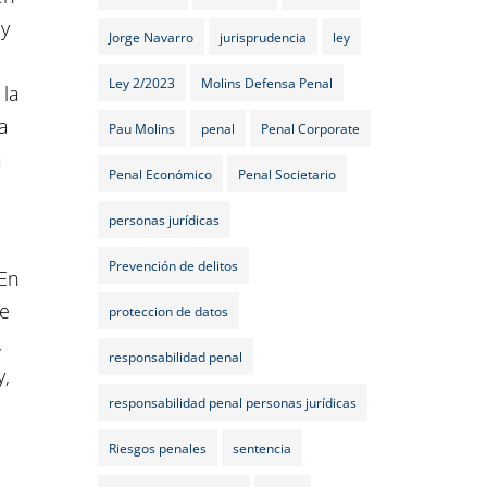
 y
Jorge Navarro
jurisprudencia
ley
Ley 2/2023
Molins Defensa Penal
 la
a
Pau Molins
penal
Penal Corporate
a
Penal Económico
Penal Societario
personas jurídicas
Prevención de delitos
 En
le
proteccion de datos
,
responsabilidad penal
y,
responsabilidad penal personas jurídicas
Riesgos penales
sentencia