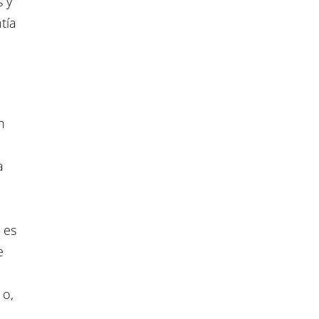
s y
tía
n
a
 es
e
 o,