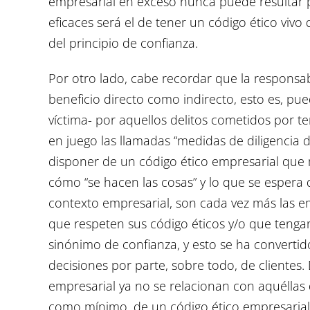
empresarial en exceso nunca puede resultar p
eficaces será el de tener un código ético vi
del principio de confianza.
Por otro lado, cabe recordar que la responsab
beneficio directo como indirecto, esto es, p
víctima- por aquellos delitos cometidos por t
en juego las llamadas “medidas de diligencia d
disponer de un código ético empresarial que
cómo “se hacen las cosas” y lo que se espera 
contexto empresarial, son cada vez más las 
que respeten sus código éticos y/o que tengan
sinónimo de confianza, y esto se ha converti
decisiones por parte, sobre todo, de client
empresarial ya no se relacionan con aquélla
como mínimo, de un código ético empresarial