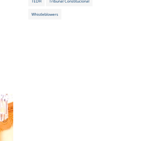
TEDH
Tribunal Constitucional
Whistleblowers