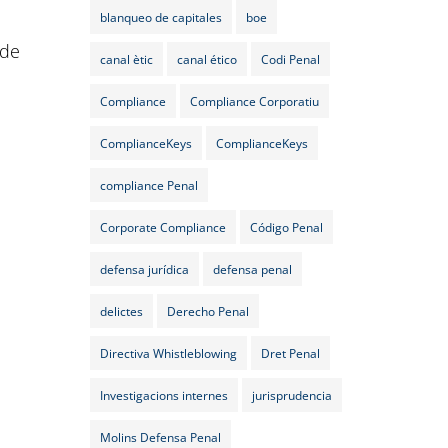
blanqueo de capitales
boe
de
canal ètic
canal ético
Codi Penal
Compliance
Compliance Corporatiu
ComplianceKeys
ComplianceKeys
compliance Penal
Corporate Compliance
Código Penal
defensa jurídica
defensa penal
delictes
Derecho Penal
Directiva Whistleblowing
Dret Penal
Investigacions internes
jurisprudencia
Molins Defensa Penal