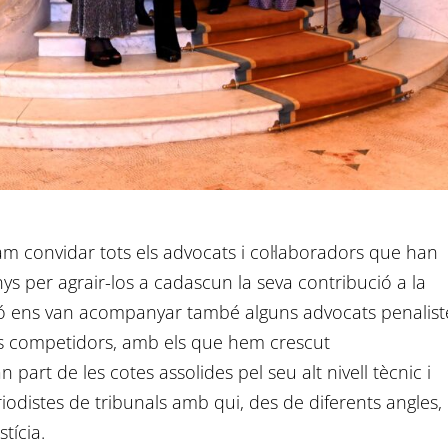
m convidar tots els advocats i col·laboradors que han
nys per agrair-los a cadascun la seva contribució a la
usió ens van acompanyar també alguns advocats penalist
ts competidors, amb els que hem crescut
 part de les cotes assolides pel seu alt nivell tècnic i
istes de tribunals amb qui, des de diferents angles,
tícia.