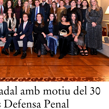
adal amb motiu del 30
s Defensa Penal