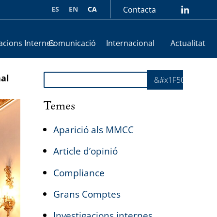
ES
EN
CA
Contacta
lin
acions Internes
Comunicació
Internacional
Actualitat
Cerca
nal
&#x1F50E;
Temes
Aparició als MMCC
Article d’opinió
Compliance
Grans Comptes
Investigacions internes