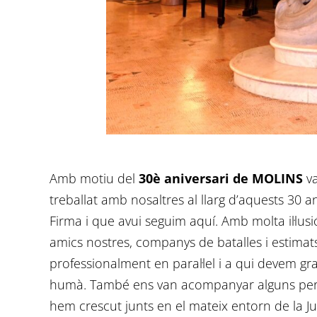
Amb motiu del
30è aniversari de MOLINS
va
treballat amb nosaltres al llarg d’aquests 30 a
Firma i que avui seguim aquí. Amb molta il·l
amics nostres, companys de batalles i estima
professionalment en paral·lel i a qui devem gran
humà. També ens van acompanyar alguns period
hem crescut junts en el mateix entorn de la Jus