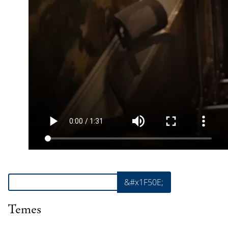
Cerca
&#x1F50E;
Temes