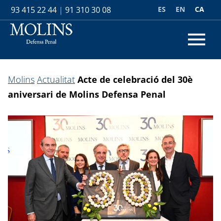
ES
EN
CA
93 415 22 44
|
91 310 30 08
Molins
Actualitat
Acte de celebració del 30è
aniversari de Molins Defensa Penal