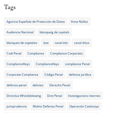
Tags
Agencia Española de Protección de Datos
Anna Núñez
Audiencia Nacional
blanqueig de capitals
blanqueo de capitales
boe
canal ètic
canal ético
Codi Penal
Compliance
Compliance Corporatiu
ComplianceKeys
ComplianceKeys
compliance Penal
Corporate Compliance
Código Penal
defensa jurídica
defensa penal
delictes
Derecho Penal
Directiva Whistleblowing
Dret Penal
Investigacions internes
jurisprudencia
Molins Defensa Penal
Operación Catalunya