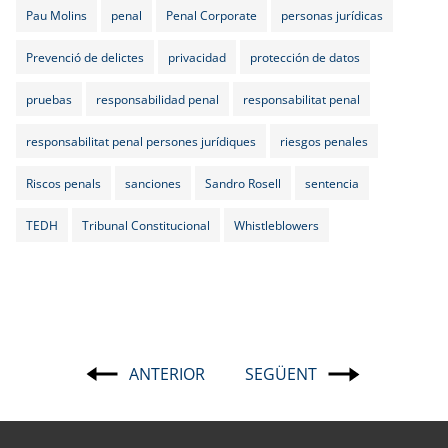
Pau Molins
penal
Penal Corporate
personas jurídicas
Prevenció de delictes
privacidad
protección de datos
pruebas
responsabilidad penal
responsabilitat penal
responsabilitat penal persones jurídiques
riesgos penales
Riscos penals
sanciones
Sandro Rosell
sentencia
TEDH
Tribunal Constitucional
Whistleblowers
ANTERIOR
SEGÜENT
Navegació
d'entrades