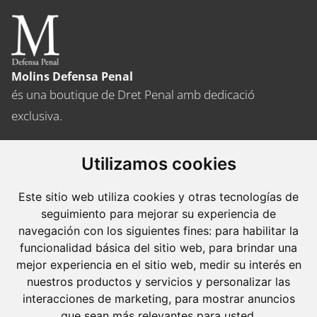
Molins Defensa Penal
és una boutique de Dret Penal amb dedicació
exclusiva.
Barcelona
Utilizamos cookies
Avda. Diagonal, 399 Planta 1
08008 Barcelona
Este sitio web utiliza cookies y otras tecnologías de
Tel. +34 934 152 244
seguimiento para mejorar su experiencia de
Fax. +34 934 160 693
navegación con los siguientes fines:
para habilitar la
funcionalidad básica del sitio web
,
para brindar una
Madrid
mejor experiencia en el sitio web
,
medir su interés en
José Abascal, 56 Planta 6
nuestros productos y servicios y personalizar las
interacciones de marketing
,
para mostrar anuncios
28003 Madrid
que sean más relevantes para usted
.