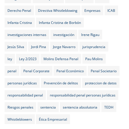
Derecho Penal
Directiva Whistleblowing
Empresas
ICAB
Infanta Cristina
Infanta Cristina de Borbón
investigaciones internas
investigación
Irene Rigau
Jesús Silva
Jordi Pina
Jorge Navarro
jurisprudencia
ley
Ley 2/2023
Molins Defensa Penal
Pau Molins
penal
Penal Corporate
Penal Económico
Penal Societario
personas jurídicas
Prevención de delitos
proteccion de datos
responsabilidad penal
responsabilidad penal personas jurídicas
Riesgos penales
sentencia
sentencia absolutoria
TEDH
Whistleblowers
Ética Empresarial