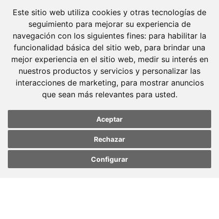
Este sitio web utiliza cookies y otras tecnologías de
Barcelona
seguimiento para mejorar su experiencia de
Avda. Diagonal, 399 Planta 1
navegación con los siguientes fines:
para habilitar la
08008 Barcelona
funcionalidad básica del sitio web
,
para brindar una
Tel. +34 934 152 244
mejor experiencia en el sitio web
,
medir su interés en
Fax. +34 934 160 693
nuestros productos y servicios y personalizar las
interacciones de marketing
,
para mostrar anuncios
Madrid
que sean más relevantes para usted
.
José Abascal, 56 Planta 6
28003 Madrid
Aceptar
Tel. +34 913 103 008
Rechazar
Fax. +34 913 915 158
Configurar
Update cookies
Update cookies
preferences
preferences
© 2023 Molins Defensa Penal. Todos los derechos
reservados.