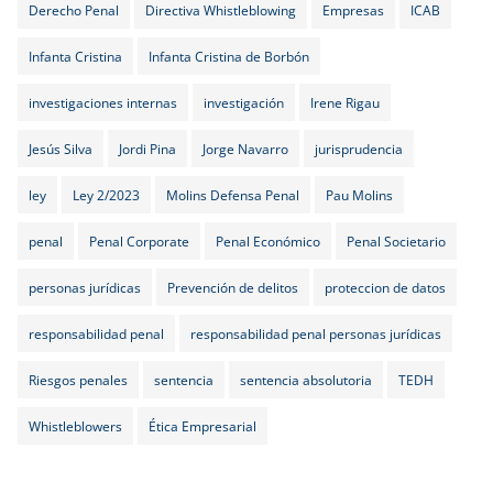
Derecho Penal
Directiva Whistleblowing
Empresas
ICAB
Infanta Cristina
Infanta Cristina de Borbón
investigaciones internas
investigación
Irene Rigau
Jesús Silva
Jordi Pina
Jorge Navarro
jurisprudencia
ley
Ley 2/2023
Molins Defensa Penal
Pau Molins
penal
Penal Corporate
Penal Económico
Penal Societario
personas jurídicas
Prevención de delitos
proteccion de datos
responsabilidad penal
responsabilidad penal personas jurídicas
Riesgos penales
sentencia
sentencia absolutoria
TEDH
Whistleblowers
Ética Empresarial