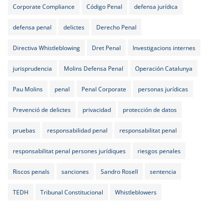
Corporate Compliance
Código Penal
defensa jurídica
defensa penal
delictes
Derecho Penal
Directiva Whistleblowing
Dret Penal
Investigacions internes
jurisprudencia
Molins Defensa Penal
Operación Catalunya
Pau Molins
penal
Penal Corporate
personas jurídicas
Prevenció de delictes
privacidad
protección de datos
pruebas
responsabilidad penal
responsabilitat penal
responsabilitat penal persones jurídiques
riesgos penales
Riscos penals
sanciones
Sandro Rosell
sentencia
TEDH
Tribunal Constitucional
Whistleblowers