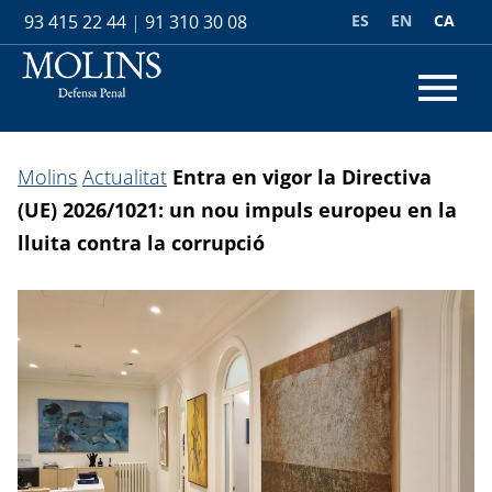
ES
EN
CA
93 415 22 44
|
91 310 30 08
Molins
Actualitat
Entra en vigor la Directiva
(UE) 2026/1021: un nou impuls europeu en la
lluita contra la corrupció