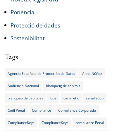
Ponència
Protecció de dades
Sostenibilitat
Tags
Agencia Española de Protección de Datos
Anna Núñez
Audiencia Nacional
blanqueig de capitals
blanqueo de capitales
boe
canal ètic
canal ético
Codi Penal
Compliance
Compliance Corporatiu
ComplianceKeys
ComplianceKeys
compliance Penal