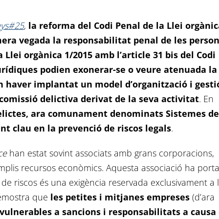
eys#25
,
la reforma del Codi Penal de la Llei orgàni
imera vegada la responsabilitat penal de les perso
a Llei orgànica 1/2015 amb l’article 31 bis del Codi
urídiques podien exonerar-se o veure atenuada la
n haver implantat un model d’organització i gesti
comissió delictiva derivat de la seva activitat
. En
Delictes, ara comunament denominats Sistemes de
nt clau en la prevenció de riscos legals
.
ce
han estat sovint associats amb grans corporacions,
mplis recursos econòmics. Aquesta associació ha porta
 de riscos és una exigència reservada exclusivament a 
 demostra que
les petites i mitjanes empreses
(d’ara
vulnerables a sancions i responsabilitats a causa