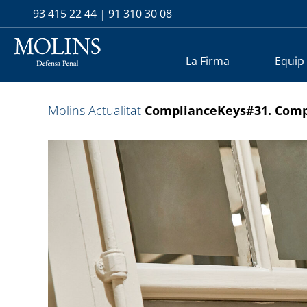
93 415 22 44
|
91 310 30 08
La Firma
Equip
Molins
Actualitat
ComplianceKeys#31. Comp