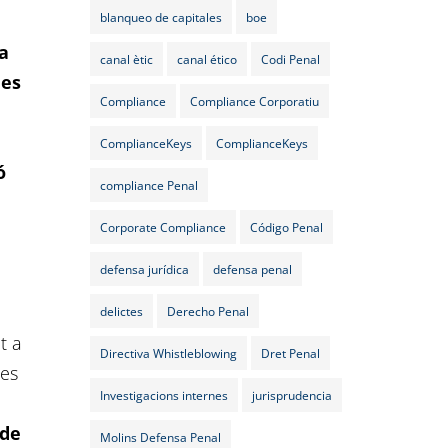
blanqueo de capitales
boe
ca
canal ètic
canal ético
Codi Penal
nes
Compliance
Compliance Corporatiu
ComplianceKeys
ComplianceKeys
ó
compliance Penal
Corporate Compliance
Código Penal
defensa jurídica
defensa penal
delictes
Derecho Penal
t a
Directiva Whistleblowing
Dret Penal
les
Investigacions internes
jurisprudencia
 de
Molins Defensa Penal