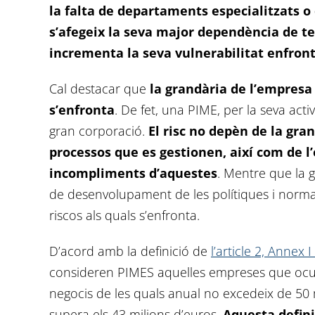
la falta de departaments especialitzats o 
s’afegeix la seva major dependència de ter
incrementa la seva vulnerabilitat enfront
Cal destacar que
la grandària de l’empresa 
s’enfronta
. De fet, una PIME, per la seva acti
gran corporació.
El risc no depèn de la gran
processos que es gestionen, així com de l
incompliments d’aquestes
. Mentre que la g
de desenvolupament de les polítiques i norma
riscos als quals s’enfronta.
D’acord amb la definició de
l’article 2, Annex
consideren PIMES aquelles empreses que ocup
negocis de les quals anual no excedeix de 50 m
supera els 43 milions d’euros.
Aquesta defini