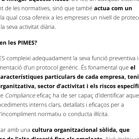
nt de les normatives, sinó que també
actua com un
 la qual cosa ofereix a les empreses un nivell de protec
 seva activitat diària.
en les PIMES?
ES compleixi adequadament la seva funció preventiva i
ementació d’un protocol genèric. És fonamental que
el
característiques particulars de cada empresa, ten
anitzativa, sector d’activitat i els riscos específi
de
Compliance
eficaç ha de ser capaç d’identificar aque
cediments interns clars, detallats i eficaços per a
d’incompliment normatiu o conducta il·lícita.
tar amb una
cultura organitzacional sòlida, que