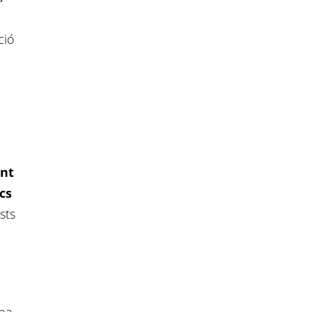
ció
int
cs
sts