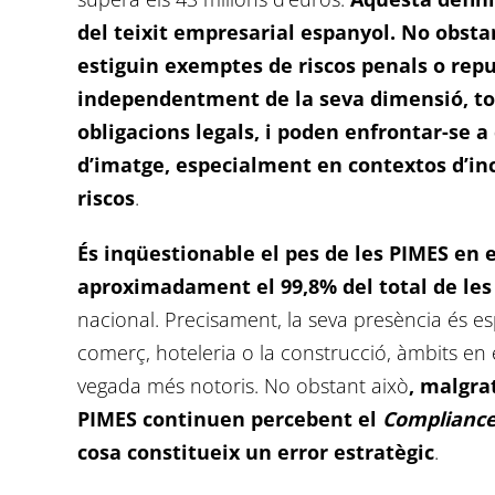
del teixit empresarial espanyol. No obsta
estiguin exemptes de riscos penals o reput
independentment de la seva dimensió, to
obligacions legals, i poden enfrontar-se a
d’imatge, especialment en contextos d’i
riscos
.
És inqüestionable el pes de les PIMES en 
aproximadament el 99,8% del total de le
nacional. Precisament, la seva presència és es
comerç, hoteleria o la construcció, àmbits en e
vegada més notoris. No obstant això
, malgra
PIMES continuen percebent el
Complianc
cosa constitueix un error estratègic
.