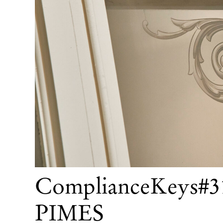
ComplianceKeys#31
PIMES