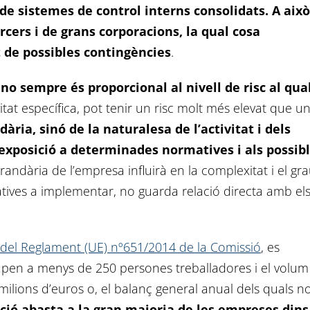
de sistemes de control interns consolidats. A això
cers i de grans corporacions, la qual cosa
 de possibles contingències
.
no sempre és proporcional al nivell de risc al qua
vitat específica, pot tenir un risc molt més elevat que u
dària, sinó de la naturalesa de l’activitat i dels
’exposició a determinades normatives i als possib
randària de l’empresa influirà en la complexitat i el gr
tives a implementar, no guarda relació directa amb el
 I del Reglament (UE) nº651/2014 de la Comissió
, es
en a menys de 250 persones treballadores i el volum
ilions d’euros o, el balanç general anual dels quals n
ció abasta a la gran majoria de les empreses dins