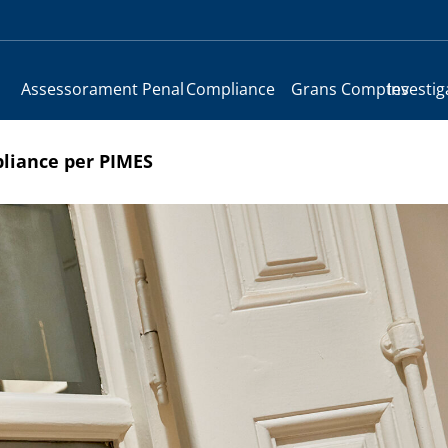
Assessorament Penal
Compliance
Grans Comptes
Investig
liance per PIMES