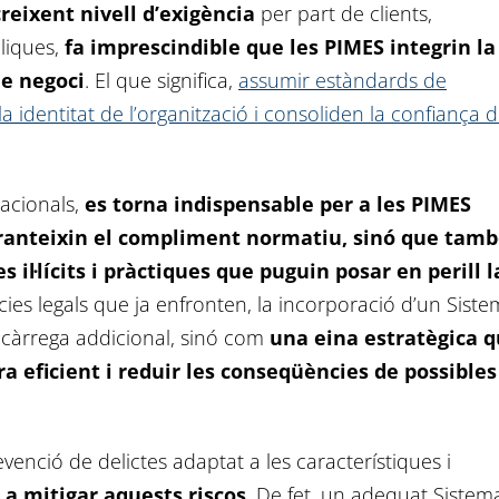
eixent nivell d’exigència
per part de clients,
bliques,
fa imprescindible que les PIMES integrin la
de negoci
. El que significa,
assumir estàndards de
 identitat de l’organització i consoliden la confiança d
tacionals,
es torna indispensable per a les PIMES
anteixin el compliment normatiu, sinó que tam
 il·lícits i pràctiques que puguin posar en perill l
ncies legals que ja enfronten, la incorporació d’un Sist
 càrrega addicional, sinó com
una eina estratègica 
 eficient i reduir les conseqüències de possibles
venció de delictes adaptat a les característiques i
a mitigar aquests riscos
. De fet, un adequat Sistem