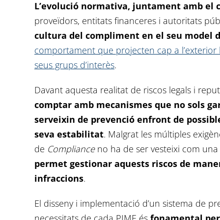
L’evolució normativa, juntament amb el cr
proveïdors, entitats financeres i autoritats pú
cultura del compliment en el seu model 
comportament que projecten cap a l’exterior la
seus grups d’interès
.
Davant aquesta realitat de riscos legals i repu
comptar amb mecanismes que no sols gar
serveixin de prevenció enfront de possibles
seva estabilitat
. Malgrat les múltiples exigè
de
Compliance
no ha de ser vesteixi com una
permet gestionar aquests riscos de manera
infraccions
.
El disseny i implementació d’un sistema de pre
necessitats de cada PIME és
fonamental per 