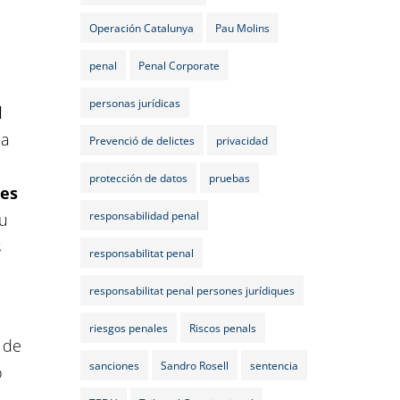
Operación Catalunya
Pau Molins
penal
Penal Corporate
personas jurídicas
l
na
Prevenció de delictes
privacidad
protección de datos
pruebas
les
responsabilidad penal
au
s
responsabilitat penal
responsabilitat penal persones jurídiques
riesgos penales
Riscos penals
 de
sanciones
Sandro Rosell
sentencia
o