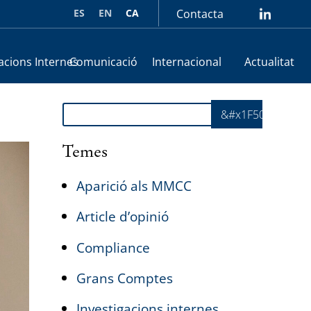
ES
EN
CA
Contacta
lin
acions Internes
Comunicació
Internacional
Actualitat
Cerca
&#x1F50E;
Temes
Aparició als MMCC
Article d’opinió
Compliance
Grans Comptes
Investigacions internes