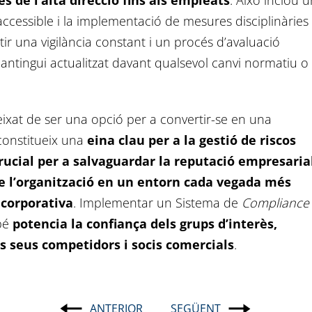
es de l’alta direcció fins als empleats
. Això inclou 
ccessible i la implementació de mesures disciplinàries
tir una vigilància constant i un procés d’avaluació
antingui actualitzat davant qualsevol canvi normatiu o
ixat de ser una opció per a convertir-se en una
 constitueix una
eina clau per a la gestió de riscos
rucial per a salvaguardar la reputació empresarial
 de l’organització en un entorn cada vegada més
 corporativa
. Implementar un Sistema de
Compliance
mbé
potencia la confiança dels grups d’interès,
ls seus competidors i socis comercials
.
ANTERIOR
SEGÜENT