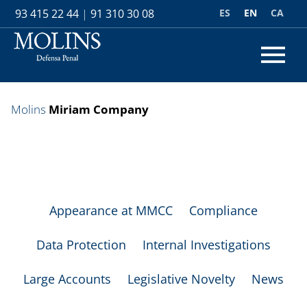
ES
EN
CA
93 415 22 44
|
91 310 30 08
Molins
Miriam Company
Appearance at MMCC
Compliance
Data Protection
Internal Investigations
Large Accounts
Legislative Novelty
News