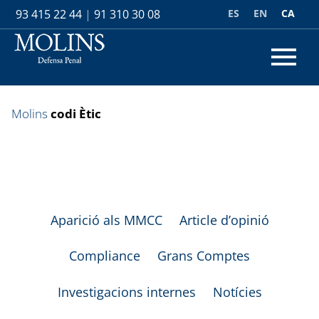
ES
EN
CA
93 415 22 44
|
91 310 30 08
Molins
codi Ètic
Aparició als MMCC
Article d’opinió
Compliance
Grans Comptes
Investigacions internes
Notícies