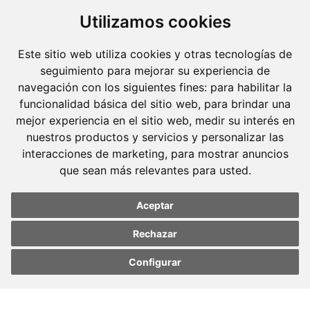
Utilizamos cookies
Este sitio web utiliza cookies y otras tecnologías de
seguimiento para mejorar su experiencia de
navegación con los siguientes fines:
para habilitar la
funcionalidad básica del sitio web
,
para brindar una
mejor experiencia en el sitio web
,
medir su interés en
nuestros productos y servicios y personalizar las
interacciones de marketing
,
para mostrar anuncios
que sean más relevantes para usted
.
Aceptar
Rechazar
Molins Defensa Penal
Configurar
Update cookies
Update cookies
és una boutique de Dret Penal amb dedicació
preferences
preferences
exclusiva.