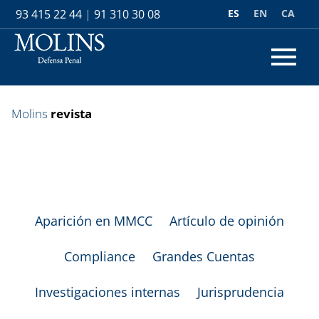
ES
EN
CA
93 415 22 44
|
91 310 30 08
Molins
revista
Aparición en MMCC
Artículo de opinión
Compliance
Grandes Cuentas
Investigaciones internas
Jurisprudencia