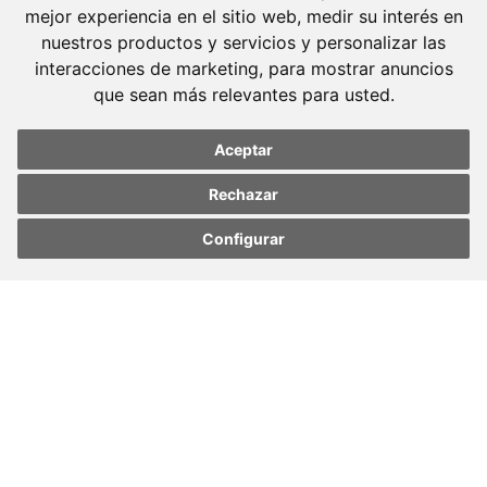
mejor experiencia en el sitio web
,
medir su interés en
nuestros productos y servicios y personalizar las
interacciones de marketing
,
para mostrar anuncios
que sean más relevantes para usted
.
Aceptar
Rechazar
Configurar
Molins Defensa Penal
Update cookies
Update cookies
preferences
preferences
es una boutique de Derecho Penal con dedicación
exclusiva.
Barcelona
Avda. Diagonal, 399 Planta 1
08008 Barcelona
Tel. +34 934 152 244