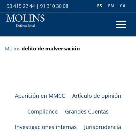
ES
EN
CA
93 415 22 44
|
91 310 30 08
Molins
delito de malversación
Aparición en MMCC
Artículo de opinión
Compliance
Grandes Cuentas
Investigaciones internas
Jurisprudencia