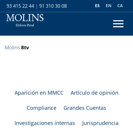
ES
EN
CA
93 415 22 44
|
91 310 30 08
Molins
8tv
Aparición en MMCC
Artículo de opinión
Compliance
Grandes Cuentas
Investigaciones internas
Jurisprudencia