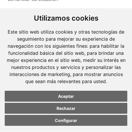
Utilizamos cookies
Este sitio web utiliza cookies y otras tecnologías de
seguimiento para mejorar su experiencia de
navegación con los siguientes fines:
para habilitar la
funcionalidad básica del sitio web
,
para brindar una
mejor experiencia en el sitio web
,
medir su interés en
nuestros productos y servicios y personalizar las
interacciones de marketing
,
para mostrar anuncios
que sean más relevantes para usted
.
Aceptar
Rechazar
Molins Defensa Penal
Configurar
Update cookies
Update cookies
es una boutique de Derecho Penal con dedicación
preferences
preferences