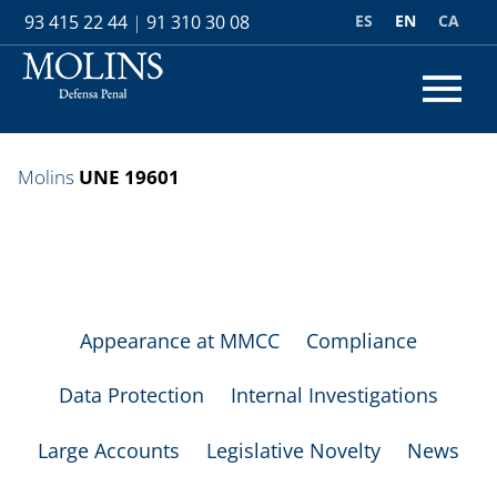
ES
EN
CA
93 415 22 44
|
91 310 30 08
Molins
UNE 19601
Appearance at MMCC
Compliance
Data Protection
Internal Investigations
Large Accounts
Legislative Novelty
News