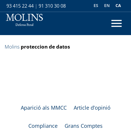
ES
EN
CA
93 415 22 44
|
91 310 30 08
Molins
proteccion de datos
Aparició als MMCC
Article d’opinió
Compliance
Grans Comptes