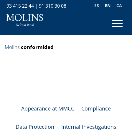
ES
EN
CA
93 415 22 44
|
91 310 30 08
Molins
conformidad
Appearance at MMCC
Compliance
Data Protection
Internal Investigations