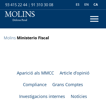
ES
EN
CA
93 415 22 44
|
91 310 30 08
Molins
Ministerio Fiscal
Aparició als MMCC
Article d’opinió
Compliance
Grans Comptes
Investigacions internes
Notícies