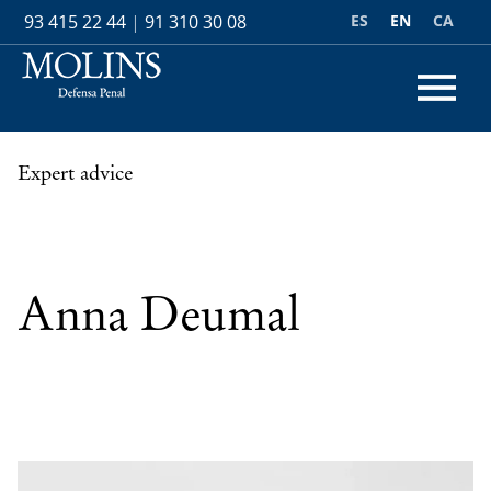
ES
EN
CA
93 415 22 44
|
91 310 30 08
Expert advice
Anna Deumal