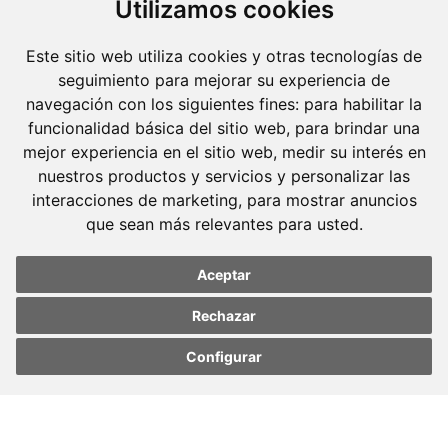
Utilizamos cookies
Este sitio web utiliza cookies y otras tecnologías de
seguimiento para mejorar su experiencia de
navegación con los siguientes fines:
para habilitar la
funcionalidad básica del sitio web
,
para brindar una
mejor experiencia en el sitio web
,
medir su interés en
nuestros productos y servicios y personalizar las
interacciones de marketing
,
para mostrar anuncios
que sean más relevantes para usted
.
Aceptar
Molins Defensa Penal
Rechazar
is a Criminal Law boutique firm exclusively
Configurar
dedicated.
Update cookies
Update cookies
preferences
preferences
Barcelona
Avda. Diagonal, 399 Planta 1